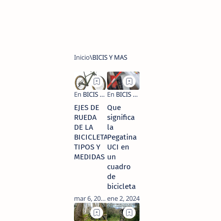
EJES DE
Que
RUEDA
significa
DE LA
la
BICICLETA,
Pegatina
TIPOS Y
UCI en
MEDIDAS
un
cuadro
de
bicicleta