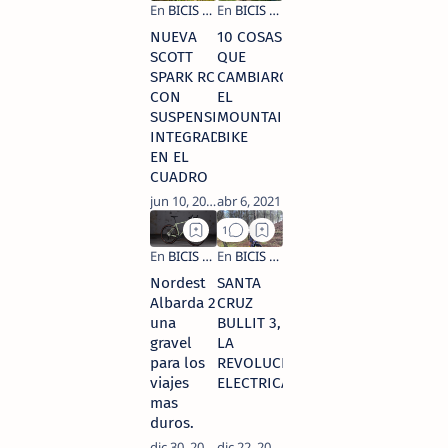
NUEVA
10 COSAS
SCOTT
QUE
SPARK RC
CAMBIARON
CON
EL
SUSPENSION
MOUNTAIN
INTEGRADA
BIKE
EN EL
CUADRO
Nordest
SANTA
Albarda 2
CRUZ
una
BULLIT 3,
gravel
LA
para los
REVOLUCIÓN
viajes
ELECTRICA.
mas
duros.