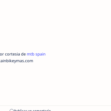
por cortesia de
mtb spain
tainbikeymas.com