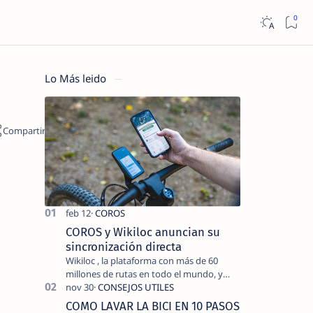
Lo Más leido
COROS y Wikiloc anuncian su
sincronización directa
Wikiloc , la plataforma con más de 60
millones de rutas en todo el mundo, y
COROS , marca de dispositivos GPS
reconocida mundialmente por su
COMO LAVAR LA BICI EN 10 PASOS