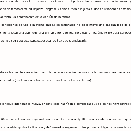
de nuestra bicicleta, a pesar de ser básica en el perfecto funcionamiento de la trasmisión 
ados en tareas como su limpieza, engrase y demás. todo ello junto al uso de relaciones demasi
 tanto un acortamiento de la vida útil de la misma.
as condiciones de uso o la misma calidad de materiales. no es lo mismo una cadena tope de
porta igual una sram que una shimano por ejemplo. No existe un parámetro fijo para conocer 
le es medir su desgaste para saber cuándo hay que reemplazarla.
sto es las marchas no entren bien , la cadena de saltos, vamos que la trasmisión no funciones
 platos (por lo menos el mediano que suele ser el mas utilizado)
a longitud que tenia la nueva, en este caso habría que comprobar que no se nos haya estira
60 mm todo lo que se haya estirado por encima de eso significa que la cadena no se esta apo
tanto con el tiempo los ira limando y deformando desgastando las puntas y obligando a cambiar 