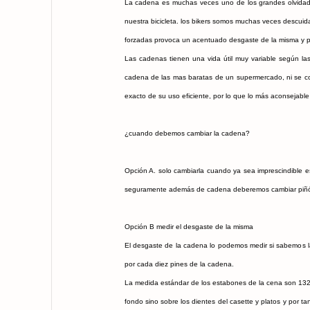
La cadena es muchas veces uno de los grandes olvidados 
nuestra bicicleta. los bikers somos muchas veces descuid
forzadas provoca un acentuado desgaste de la misma y por
Las cadenas tienen una vida útil muy variable según l
cadena de las mas baratas de un supermercado, ni se com
exacto de su uso eficiente, por lo que lo más aconsejab
¿cuando debemos cambiar la cadena?
Opción A. solo cambiarla cuando ya sea imprescindible e
seguramente además de cadena deberemos cambiar piñón y
Opción B medir el desgaste de la misma
El desgaste de la cadena lo podemos medir si sabemos l
por cada diez pines de la cadena.
La medida estándar de los estabones de la cena son 132.
fondo sino sobre los dientes del casette y platos y por 