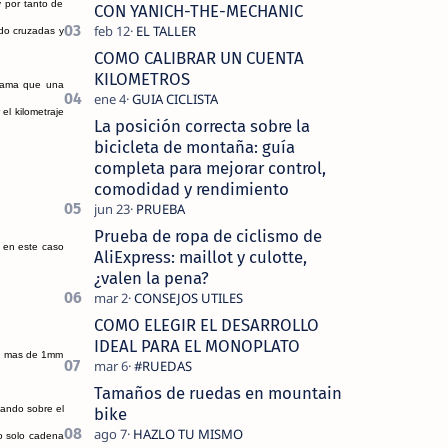
tecnolo…
y por tanto de
CON YANICH-THE-MECHANIC
ado cruzadas y
COMO CALIBRAR UN CUENTA
KILOMETROS
 gama que una
el kilometraje
La posición correcta sobre la
bicicleta de montaña: guía
completa para mejorar control,
comodidad y rendimiento
Prueba de ropa de ciclismo de
, en este caso
AliExpress: maillot y culotte,
¿valen la pena?
COMO ELEGIR EL DESARROLLO
IDEAL PARA EL MONOPLATO
do mas de 1mm
Tamaños de ruedas en mountain
yando sobre el
bike
no solo cadena