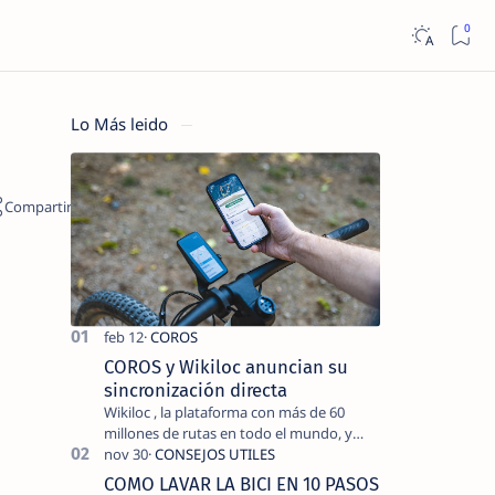
Lo Más leido
COROS y Wikiloc anuncian su
sincronización directa
Wikiloc , la plataforma con más de 60
millones de rutas en todo el mundo, y
COROS , marca de dispositivos GPS
reconocida mundialmente por su
COMO LAVAR LA BICI EN 10 PASOS