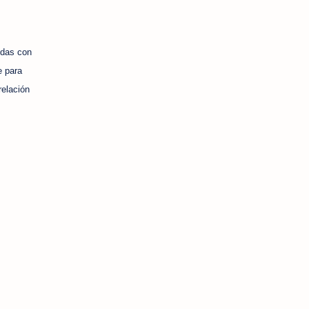
idas con
e para
relación