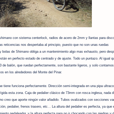
himano con sistema centerlock, radios de acero de 2mm y llantas para disc
s reticencias nos despertaba al principio, puesto que no son unas ruedas
 y bolas de Shimano obliga a un mantenimiento algo mas exhausto, pero des
stán en perfecto estado de centrado y de ajuste. Todo un puntazo. Al igual q
de balón, que ruedan perfectamente, son bastante ligeros, y solo contamos
os en los alrededores del Monte del Pinar.
ue tiene funciona perfectamente. Dirección semi-integrada en una pipa ultraco
 rígida esta zona. Caja de pedalier clásico de 73mm con rosca inglesa, nada d
 no creo que aporte ningún valor añadido. Tubos ovalizados con secciones var
ión, pedalier, frenos trasero, etc… La altura del pedalier es perfecta, ya que 
miento pedaleador, y la altura perfecta para no ir chocando con las piedras y