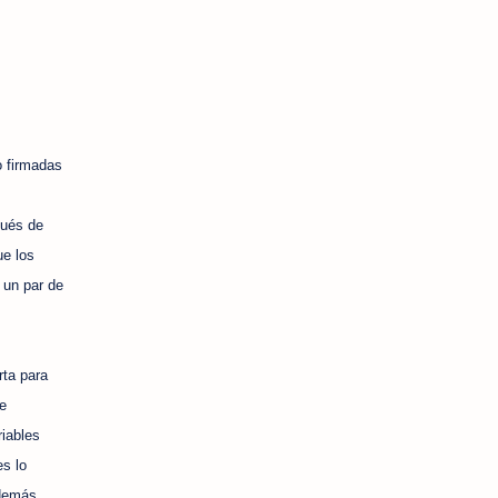
o firmadas
pués de
ue los
 un par de
rta para
e
iables
es lo
 demás