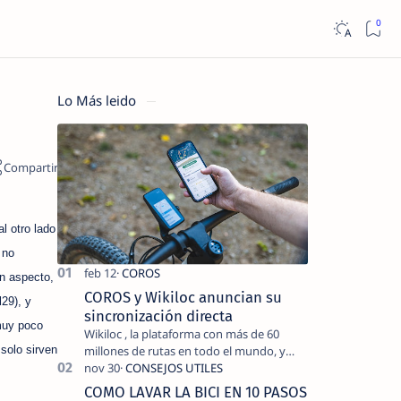
Lo Más leido
l otro lado
 no
n aspecto,
COROS y Wikiloc anuncian su
29), y
sincronización directa
muy poco
Wikiloc , la plataforma con más de 60
millones de rutas en todo el mundo, y
solo sirven
COROS , marca de dispositivos GPS
reconocida mundialmente por su
COMO LAVAR LA BICI EN 10 PASOS