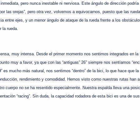
 inmediata, pero nunca inestable ni nerviosa. Este ángulo de dirección podría
or las orejas”, pero otra vez, volvemos a equivocarnos, puesto que las rued
entre ejes, y un menor ángulo de ataque de la rueda frente a los obstáculos
 la rueda.
intensa, muy intensa. Desde el primer momento nos sentimos integrados en la b
punto muy a favor, ya que con las “antiguas” 26” siempre nos sentíamos “enc
9” es mucho más natural, nos sentimos “dentro” de la bici, lo que hace que la
conducción, rendimiento y comodidad. Hemos visto como nuestras rutas han 
stro cuerpo no se ha resentido especialmente. Nuestra espalda lleva una posi
rientación “racing”. Sin duda, la capacidad rodadora de esta bici es una de su