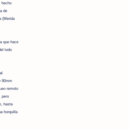
s hecho
na de
a (Merida
ña que hace
el todo
al
de 90mm
queo remoto
 pero
o, hasta
a horquilla