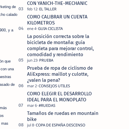
tecnolo…
CON YANICH-THE-MECHANIC
keting de
cho calado
COMO CALIBRAR UN CUENTA
KILOMETROS
900, y a
La posición correcta sobre la
bicicleta de montaña: guía
completa para mejorar control,
comodidad y rendimiento
ión que
Prueba de ropa de ciclismo de
 con una
AliExpress: maillot y culotte,
uestras
¿valen la pena?
pasado de
COMO ELEGIR EL DESARROLLO
IDEAL PARA EL MONOPLATO
y más
Tamaños de ruedas en mountain
ros
bike
s mas