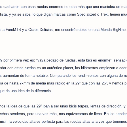
s cacharros con esas ruedas enormes no eran más que una maniobra de mar
clista, y ya se sabe, lo que digan marcas como Specialized o Trek, tienen mu
as a ForoMTB y a Ciclos Delicias, me encontré subido en una Merida BigNine 
9 por primera vez es: “vaya pedazo de ruedas, esta bici es enorme”, sensac
ar con estas ruedas es un auténtico placer, los kilómetros empiezan a caer
ias aumentan de forma notable. Comparando los rendimientos con alguna de n
cia de hasta 7km/h de media más rápido en la 29” que con las 26”, y hemos 
ue da una idea de la diferencia.
s la idea de que las 29” iban a ser unas bicis torpes, lentas de dirección, 
trechos senderos, pero una vez más, nos equivocamos de lleno. En los sende
 misil, la velocidad alta es perfecta para las ruedas altas a la vez que tenemo