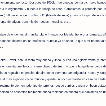
uncionamiento perfecto. Después de 1000km de pruebas con la bici, solo hemo
 a la ergonomía, y nunca a la rebaja de peso. Cambiamos la potencia por u
m (350mm en origen), sillín SDG (Merida de serie) y puños Esigrip de silicon
mente de origen: transmisión, ruedas, horquilla, etc…
taje de origen es el manillar plano firmado por Merida, tiene una forma extra
pequeños dolores en las muñecas, aunque ya se sabe, lo que a mí no me va d
nes.
tou Tower, con un tacto muy bueno y lineal, y con una rigidez frontal y later
s en cuenta que lleva un cierre clásico de 9mm, y que la horquilla es cerca 
illa es regulable en presión de aire como elemento amortiguador, rebote y blo
es el más ergonómico del mundo y queda un poco expuesto en caso de caída,
a realmente bien en todo tipo de terrenos, desde carriles y pista en buen estad
apacidad de absorción realmente buena teniendo en cuenta que hablamos de un