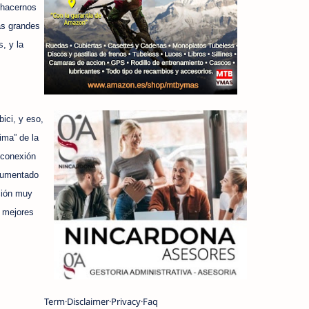
 hacernos
as grandes
, y la
ici, y eso,
ima” de la
 conexión
aumentado
ción muy
s mejores
Term
Disclaimer
Privacy
Faq