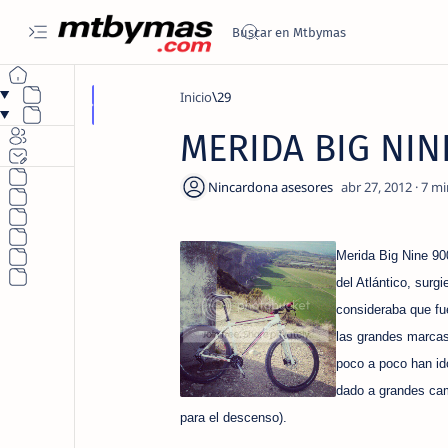
Inicio
29
MERIDA BIG NIN
7
Merida Big Nine 90
del Atlántico, surg
consideraba que fu
las grandes marcas
poco a poco han id
dado a grandes cam
para el descenso).