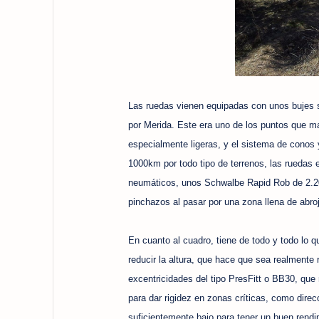
Las ruedas vienen equipadas con unos bujes s
por Merida. Este era uno de los puntos que ma
especialmente ligeras, y el sistema de conos
1000km por todo tipo de terrenos, las ruedas e
neumáticos, unos Schwalbe Rapid Rob de 2.20 
pinchazos al pasar por una zona llena de abroj
En cuanto al cuadro, tiene de todo y todo lo q
reducir la altura, que hace que sea realmente
excentricidades del tipo PresFitt o BB30, que
para dar rigidez en zonas críticas, como direcc
suficientemente bajo para tener un buen rendi