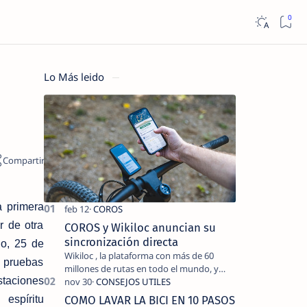
Lo Más leido
a primera
r de otra
COROS y Wikiloc anuncian su
sincronización directa
go, 25 de
Wikiloc , la plataforma con más de 60
 pruebas
millones de rutas en todo el mundo, y
staciones
COROS , marca de dispositivos GPS
reconocida mundialmente por su
COMO LAVAR LA BICI EN 10 PASOS
espíritu