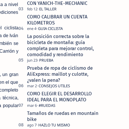
tecnolo…
CON YANICH-THE-MECHANIC
a a nivel
ediciones
COMO CALIBRAR UN CUENTA
KILOMETROS
 ciclista
a de Iván
La posición correcta sobre la
bicicleta de montaña: guía
ambién se
completa para mejorar control,
Carrión y
comodidad y rendimiento
Prueba de ropa de ciclismo de
AliExpress: maillot y culotte,
, un gran
¿valen la pena?
 en el que
 completo
COMO ELEGIR EL DESARROLLO
 técnica,
IDEAL PARA EL MONOPLATO
a popular
Tamaños de ruedas en mountain
bike