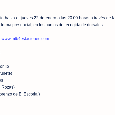
rto hasta el jueves 22 de enero a las 20.00 horas a través de l
de forma presencial, en los puntos de recogida de dorsales.
:
www.mtb4estaciones.com
:
rillo
runete)
os
s Rozas)
orenzo de El Escorial)