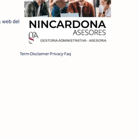
a web del
Term
Disclaimer
Privacy
Faq