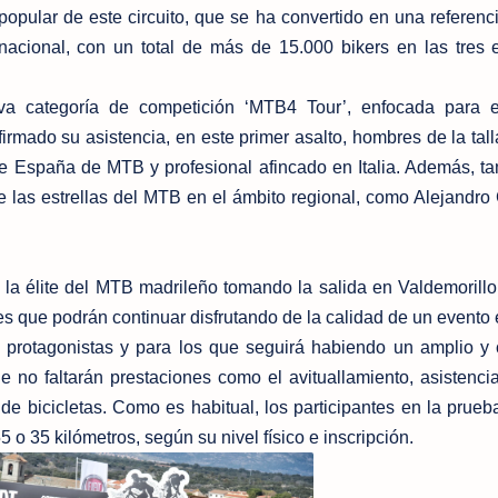
popular de este circuito, que se ha convertido en una referenci
nacional, con un total de más de 15.000 bikers en las tres 
a categoría de competición ‘MTB4 Tour’, enfocada para el
firmado su asistencia, en este primer asalto, hombres de la tall
de España de MTB y profesional afincado en Italia. Además, t
e las estrellas del MTB en el ámbito regional, como Alejandro 
la élite del MTB madrileño tomando la salida en Valdemorillo
tes que podrán continuar disfrutando de la calidad de un evento
es protagonistas y para los que seguirá habiendo un amplio y
e no faltarán prestaciones como el avituallamiento, asistencia
o de bicicletas. Como es habitual, los participantes en la prueb
5 o 35 kilómetros, según su nivel físico e inscripción.