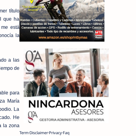
er título
el que ha
o me está
onocía la
ado a las
tiempo de
able para
za María
podio. La
icado. He
a la zona
Term
Disclaimer
Privacy
Faq