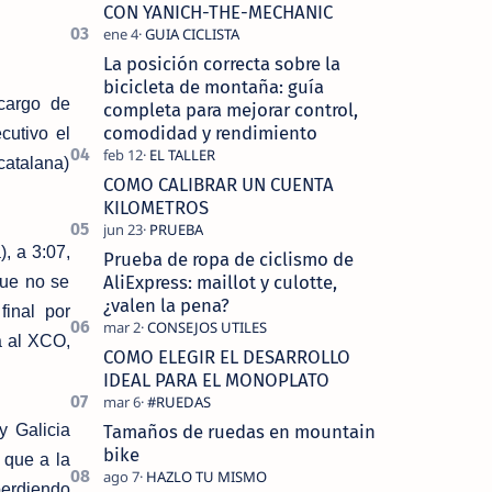
tecnolo…
CON YANICH-THE-MECHANIC
La posición correcta sobre la
bicicleta de montaña: guía
ncargo de
completa para mejorar control,
comodidad y rendimiento
cutivo el
catalana)
COMO CALIBRAR UN CUENTA
KILOMETROS
, a 3:07,
Prueba de ropa de ciclismo de
AliExpress: maillot y culotte,
que no se
¿valen la pena?
final por
a al XCO,
COMO ELEGIR EL DESARROLLO
IDEAL PARA EL MONOPLATO
Tamaños de ruedas en mountain
y Galicia
bike
 que a la
 perdiendo