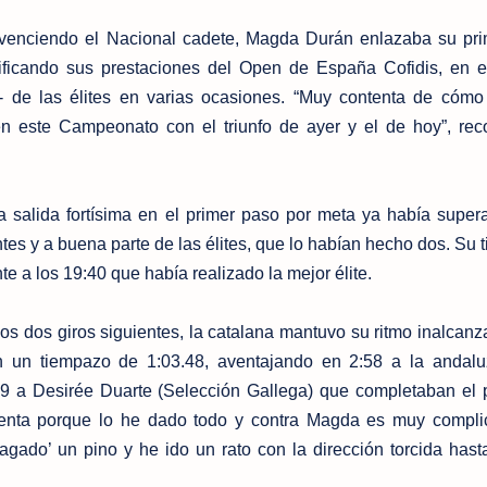
enciendo el Nacional cadete, Magda Durán enlazaba su prim
atificando sus prestaciones del Open de España Cofidis, en 
a- de las élites en varias ocasiones. “Muy contenta de cóm
n este Campeonato con el triunfo de ayer y el de hoy”, rec
a salida fortísima en el primer paso por meta ya había super
es y a buena parte de las élites, que lo habían hecho dos. Su 
nte a los 19:40 que había realizado la mejor élite.
os dos giros siguientes, la catalana mantuvo su ritmo inalcanz
n un tiempazo de 1:03.48, aventajando en 2:58 a la andalu
39 a Desirée Duarte (Selección Gallega) que completaban el 
tenta porque lo he dado todo y contra Magda es muy compl
gado’ un pino y he ido un rato con la dirección torcida hast