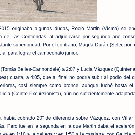
 2015 originaba algunas dudas, Rocío Martín (Vicma) se e
to de Las Contiendas, al adjudicarse por segundo año conse
ante superioridad. Por el contrario, Magda Durán (Selección 
cial para lograr el campeonato junior.
ar (Tomás Belles-Cannondale) a 2:07 y Lucía Vázquez (Quintena)
a) cuarta, a 4:05, que al final no podría subir al podio del 
eriores, casi siempre como bronce, aunque luchó hasta el 
icia (Centre Excuirsionista), aún no suficientemente adaptad
a había cobrado 20” de diferencia sobre Vázquez, con Villar 
ás. Pero fue en la segunda en la que Martín daba el acelerón
ndo ya en 1:10 a la gallega y en 1:50 a la catalana, con Galicia