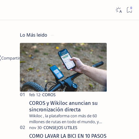
Lo Más leido
COROS y Wikiloc anuncian su
sincronización directa
Wikiloc , la plataforma con más de 60
millones de rutas en todo el mundo, y
COROS , marca de dispositivos GPS
reconocida mundialmente por su
COMO LAVAR LA BICI EN 10 PASOS