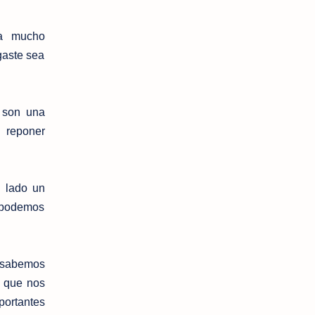
ha mucho
gaste sea
r son una
 reponer
n lado un
podemos
e sabemos
s que nos
portantes