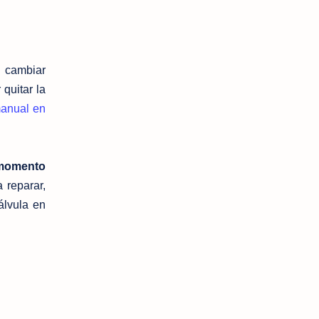
cambiar
quitar la
manual en
 momento
 reparar,
álvula en