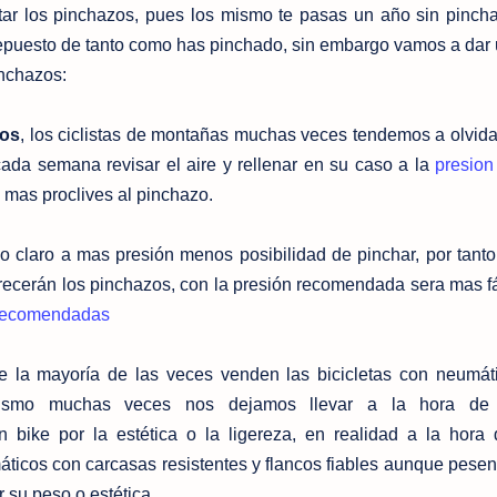
ar los pinchazos, pues los mismo te pasas un año sin pinch
epuesto de tanto como has pinchado, sin embargo vamos a dar 
inchazos:
cos
, los ciclistas de montañas muchas veces tendemos a olvida
da semana revisar el aire y rellenar en su caso a la
presion
mas proclives al pinchazo.
 claro a mas presión menos posibilidad de pinchar, por tanto 
ecerán los pinchazos, con la presión recomendada sera mas fác
 recomendadas
te la mayoría de las veces venden las bicicletas con neumá
imismo muchas veces nos dejamos llevar a la hora de
bike por la estética o la ligereza, en realidad a la hora 
ticos con carcasas resistentes y flancos fiables aunque pese
 su peso o estética.