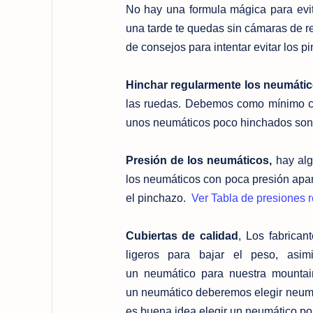
No hay una formula mágica para evit
una tarde te quedas sin cámaras de r
de consejos para intentar evitar los p
Hinchar regularmente los neumáti
las ruedas. Debemos como mínimo ca
unos neumáticos poco hinchados son 
Presión de los neumáticos,
hay algo
los neumáticos con poca presión apar
el pinchazo.
Ver Tabla de presiones
Cubiertas de calidad
, Los fabrican
ligeros para bajar el peso, as
un neumático para nuestra mountain 
un neumático deberemos elegir neumá
es buena idea elegir un neumático por