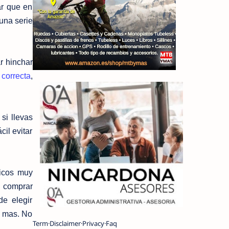
ar que en
una serie
r hinchar
 correcta
,
si llevas
il evitar
ticos muy
 comprar
de elegir
n mas. No
Term
Disclaimer
Privacy
Faq