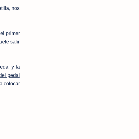
tilla, nos
el primer
ele salir
pedal y la
del pedal
a colocar