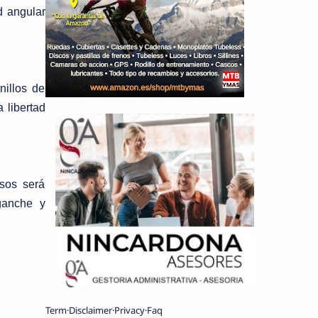
d angular
nillos de
 libertad
sos será
nganche y
Term
Disclaimer
Privacy
Faq