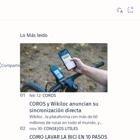
Lo Más leido
COROS y Wikiloc anuncian su
sincronización directa
Wikiloc , la plataforma con más de 60
millones de rutas en todo el mundo, y
COROS , marca de dispositivos GPS
reconocida mundialmente por su
COMO LAVAR LA BICI EN 10 PASOS