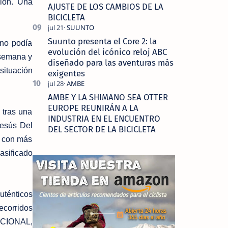
sión. Una
AJUSTE DE LOS CAMBIOS DE LA
BICICLETA
Suunto presenta el Core 2: la
 no podía
evolución del icónico reloj ABC
a semana y
diseñado para las aventuras más
situación
exigentes
AMBE Y LA SHIMANO SEA OTTER
EUROPE REUNIRÁN A LA
 tras una
INDUSTRIA EN EL ENCUENTRO
Jesús Del
DEL SECTOR DE LA BICICLETA
s con más
lasificado
uténticos
corridos
NACIONAL,