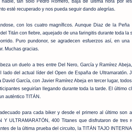
a nadie, tan solo Pedro Romero, baja de última hora por le
nto esté recuperado y nos pueda seguir dando alegrías.
ándose, con los cuatro magníficos. Aunque Diaz de la Peña
del Titán con fiebre, aquejado de una faringitis durante toda l
orrido. Puro pundonor, se agradecen esfuerzos así, en una 
ur. Muchas gracias.
beza un duelo a tres entre Del Nero, García y Ramírez Abeja,
del lado del actual líder del Open de España de Ultramaratón. 
 David García, con Javier Ramírez Abeja en tercer lugar, todo
ticipantes seguirían llegando durante toda la tarde. El último c
un auténtico TITÁN.
decuado para cada biker y desde el primero al último son a
ULTRAMARATÓN, 400 Titanes que disfrutaron de tres re
ipantes de la última prueba del circuito, la TITÁN TAJO INTER