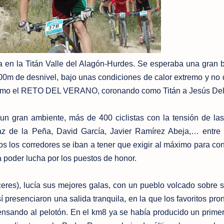
 en la Titán Valle del Alagón-Hurdes. Se esperaba una gran b
00m de desnivel, bajo unas condiciones de calor extremo y no 
 como el RETO DEL VERANO, coronando como Titán a Jesús Del
a un gran ambiente, más de 400 ciclistas con la tensión de la
az de la Peña, David García, Javier Ramírez Abeja,… entre 
s los corredores se iban a tener que exigir al máximo para con
a poder lucha por los puestos de honor.
eres), lucía sus mejores galas, con un pueblo volcado sobre 
í presenciaron una salida tranquila, en la que los favoritos pro
tensando al pelotón. En el km8 ya se había producido un primer