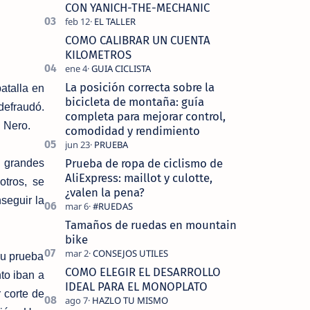
tecnolo…
CON YANICH-THE-MECHANIC
COMO CALIBRAR UN CUENTA
KILOMETROS
La posición correcta sobre la
atalla en
bicicleta de montaña: guía
defraudó.
completa para mejorar control,
 Nero.
comodidad y rendimiento
Prueba de ropa de ciclismo de
s grandes
AliExpress: maillot y culotte,
otros, se
¿valen la pena?
seguir la
Tamaños de ruedas en mountain
bike
su prueba
COMO ELEGIR EL DESARROLLO
nto iban a
IDEAL PARA EL MONOPLATO
 corte de