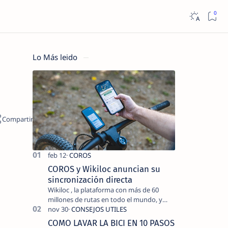
Lo Más leido
COROS y Wikiloc anuncian su
sincronización directa
Wikiloc , la plataforma con más de 60
millones de rutas en todo el mundo, y
COROS , marca de dispositivos GPS
reconocida mundialmente por su
COMO LAVAR LA BICI EN 10 PASOS