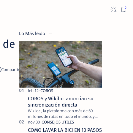
Lo Más leido
n de
COROS y Wikiloc anuncian su
sincronización directa
Wikiloc , la plataforma con más de 60
millones de rutas en todo el mundo, y
COROS , marca de dispositivos GPS
reconocida mundialmente por su
COMO LAVAR LA BICI EN 10 PASOS