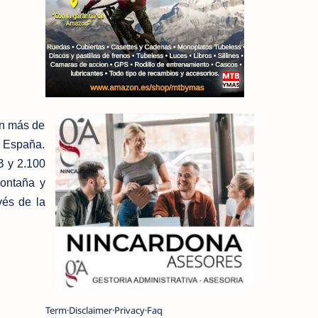
on más de
a España.
B y 2.100
montaña y
vés de la
Term
Disclaimer
Privacy
Faq