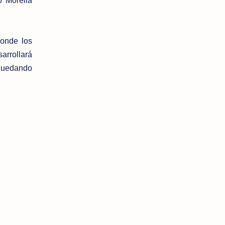
o Morella
donde los
arrollará
 quedando