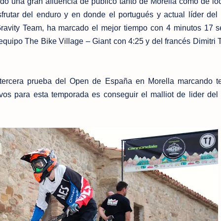
do una gran afluencia de público tanto de Morella como de lo
rutar del enduro y en donde el portugués y actual líder de
avity Team, ha marcado el mejor tiempo con 4 minutos 17 
quipo The Bike Village – Giant con 4:25 y del francés Dimitri 
tercera prueba del Open de España en Morella marcando ter
vos para esta temporada es conseguir el malliot de lider de