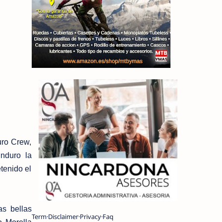
uro Crew,
nduro la
tenido el
as bellas
Term
Disclaimer
Privacy
Faq