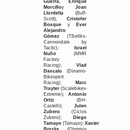
Guerra
,
Enrique
Morcillo
y
Joan
Llordella
(Buff-
Scott);
Cristofer
Bosque
y
Ever
Alejandro
Gómez
(TBellès-
Cannondale by
Tactic);
Israel
Nuño
(MMR
Factory
Racing);
Vlad
Dascalu
(Dinamo-
Bikexpert
Racing);
Marc
Trayter
(Scalebikes-
Extreme);
Antonio
Ortiz
(BH-
Castelli);
Julen
Zubero
(Ciclos
Zubero);
Diego
Tamayo
(Tamayo);
Xavier
Borr
à
s
(Olympia