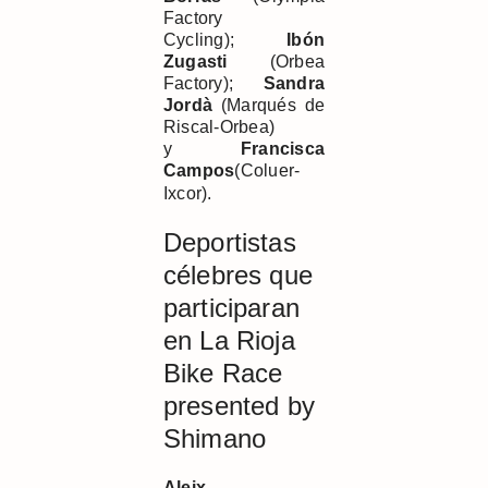
Factory
Cycling);
Ibó
n
Zugasti
(Orbea
Factory);
Sandra
Jordà
(Marqués de
Riscal-Orbea)
y
Francisca
Campos
(Coluer-
Ixcor).
Deportistas
célebres que
participaran
en La Rioja
Bike Race
presented by
Shimano
Aleix