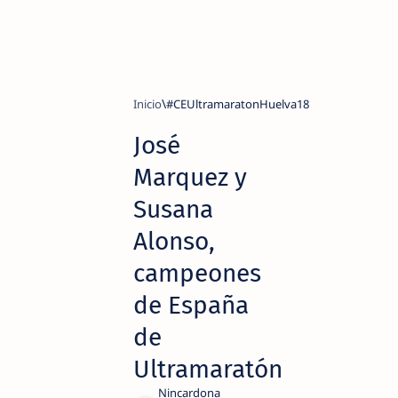
Inicio
#CEUltramaratonHuelva18
José
Marquez y
Susana
Alonso,
campeones
de España
de
Ultramaratón