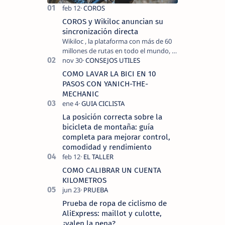
COROS y Wikiloc anuncian su
sincronización directa
Wikiloc , la plataforma con más de 60
millones de rutas en todo el mundo, y
COROS , marca de dispositivos GPS
reconocida mundialmente por su
COMO LAVAR LA BICI EN 10
tecnolo…
PASOS CON YANICH-THE-
MECHANIC
La posición correcta sobre la
bicicleta de montaña: guía
completa para mejorar control,
comodidad y rendimiento
COMO CALIBRAR UN CUENTA
KILOMETROS
Prueba de ropa de ciclismo de
AliExpress: maillot y culotte,
¿valen la pena?