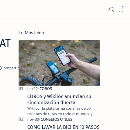
Lo Más leido
CAT
COROS y Wikiloc anuncian su
sincronización directa
Wikiloc , la plataforma con más de 60
millones de rutas en todo el mundo, y
COROS , marca de dispositivos GPS
reconocida mundialmente por su
COMO LAVAR LA BICI EN 10 PASOS