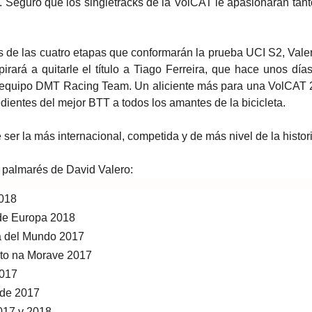
o. Seguro que los singletracks de la VolCAT le apasionarán tan
ias de las cuatro etapas que conformarán la prueba UCI S2, Vale
pirará a quitarle el título a Tiago Ferreira, que hace unos día
el equipo DMT Racing Team. Un aliciente más para una VolCAT
ientes del mejor BTT a todos los amantes de la bicicleta.
ser la más internacional, competida y de más nivel de la histori
 palmarés de David Valero:
018
de Europa 2018
a del Mundo 2017
to na Morave 2017
2017
ide 2017
17 y 2018