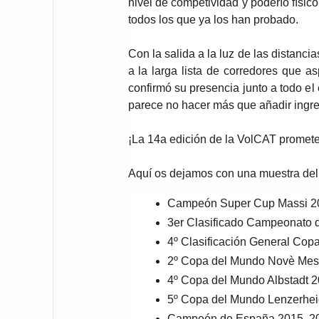
nivel de competividad y poderío físic
todos los que ya los han probado.
Con la salida a la luz de las distanc
a la larga lista de corredores que as
confirmó su presencia junto a todo 
parece no hacer más que añadir ingred
¡La 14a edición de la VolCAT promete 
Aquí os dejamos con una muestra del
Campeón Super Cup Massi 2
3er Clasificado Campeonato 
4º Clasificación General Cop
2º Copa del Mundo Novè Mes
4º Copa del Mundo Albstadt 
5º Copa del Mundo Lenzerhe
Campeón de España 2015, 20