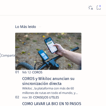
Lo Más leido
COROS y Wikiloc anuncian su
sincronización directa
Wikiloc , la plataforma con más de 60
millones de rutas en todo el mundo, y
COROS , marca de dispositivos GPS
reconocida mundialmente por su
COMO LAVAR LA BICI EN 10 PASOS