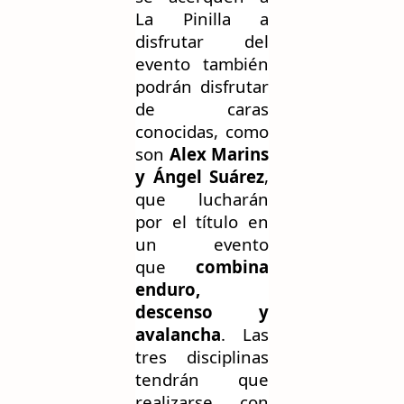
La Pinilla
a
disfrutar del
evento
también
podrán disfrutar
de
caras
conocidas
, como
son
Alex Marins
y Ángel Suárez
,
que lucharán
por
el título en
un evento
que
combina
enduro,
descenso y
avalancha
. Las
tres disciplinas
ten
drán que
realizarse con