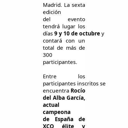
Madrid
.
La sexta
edición
del
evento
tendrá lugar los
días
9
y
10
de
octubre
y
contará con un
total de más de
300
participantes.
Entre
l
os
participantes
inscritos
se
encuentra
Rocío
del Alba García
,
actual
campeona
de
España de
XCO élite
y