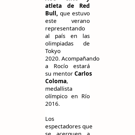
atleta de Red
Bull,
que estuvo
este verano
representando
al país en las
olimpiadas de
Tokyo
2020.
A
compañando
a Rocío
estará
su
mentor
Carlos
Coloma
,
medallista
olímpico en Río
2016.
Los
espectadores
que
se acerquen
a