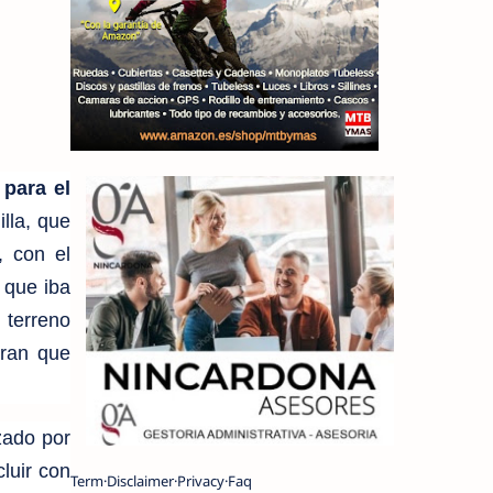
 para el
lla, que
, con el
 que iba
 terreno
eran que
zado por
luir con
Term
Disclaimer
Privacy
Faq