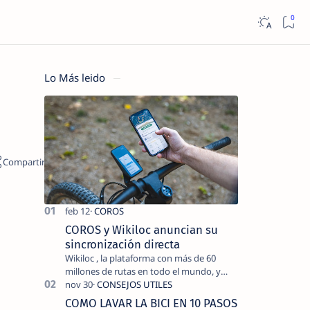
Lo Más leido
COROS y Wikiloc anuncian su
sincronización directa
Wikiloc , la plataforma con más de 60
millones de rutas en todo el mundo, y
COROS , marca de dispositivos GPS
reconocida mundialmente por su
COMO LAVAR LA BICI EN 10 PASOS