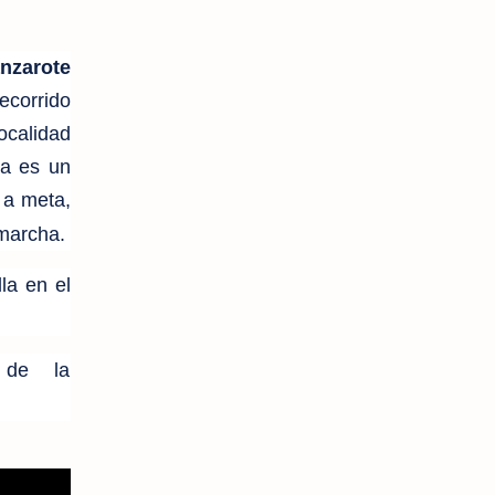
anzarote
ecorrido
ocalidad
ia es un
 a meta,
 marcha.
la en el
 de la