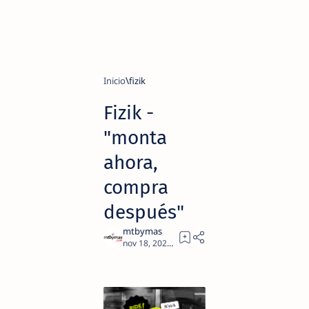
Inicio
fizik
Fizik -
"monta
ahora,
compra
después"
1