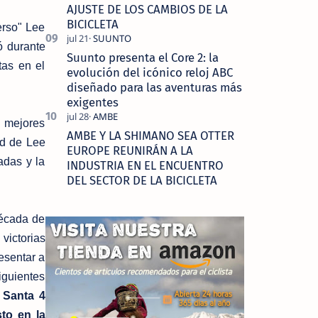
AJUSTE DE LOS CAMBIOS DE LA
BICICLETA
erso" Lee
ó durante
Suunto presenta el Core 2: la
tas en el
evolución del icónico reloj ABC
diseñado para las aventuras más
exigentes
 mejores
AMBE Y LA SHIMANO SEA OTTER
nd de Lee
EUROPE REUNIRÁN A LA
adas y la
INDUSTRIA EN EL ENCUENTRO
DEL SECTOR DE LA BICICLETA
década de
victorias
esentar a
iguientes
 Santa 4
to en la