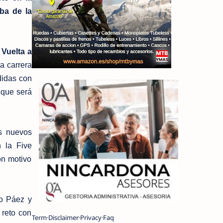
ba de la
 Vuelta a
a carrera
didas con
 que será
os nuevos
 la Five
on motivo
do Páez y
 reto con
Term
Disclaimer
Privacy
Faq