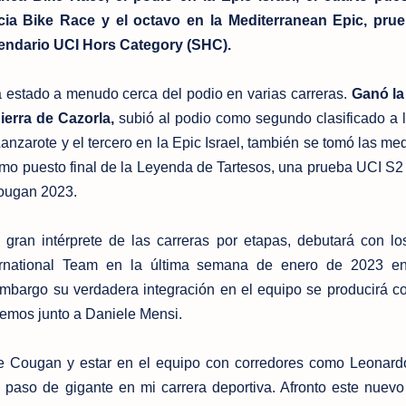
ucia Bike Race y el octavo en la Mediterranean Epic, prue
lendario UCI Hors Category (SHC).
 estado a menudo cerca del podio en varias carreras.
Ganó la
erra de Cazorla,
subió al podio como segundo clasificado a l
zarote y el tercero en la Epic Israel, también se tomó las me
mo puesto final de la Leyenda de Tartesos, una prueba UCI S2
Cougan 2023.
gran intérprete de las carreras por etapas, debutará con l
ernational Team en la última semana de enero de 2023 en
mbargo su verdadera integración en el equipo se producirá c
remos junto a Daniele Mensi.
ee Cougan y estar en el equipo con corredores como Leonar
aso de gigante en mi carrera deportiva. Afronto este nuevo