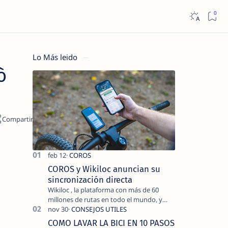
Lo Más leido
ò
COROS y Wikiloc anuncian su
sincronización directa
Wikiloc , la plataforma con más de 60
millones de rutas en todo el mundo, y
COROS , marca de dispositivos GPS
reconocida mundialmente por su
COMO LAVAR LA BICI EN 10 PASOS