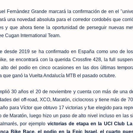
el Fernàndez Grande marcará la confirmación de en el "univ
rá una novedad absoluta para el corredor cordobés que corri
es y que ahora tiene la oportunidad de perseguir nuevas me
e Cugan International Team.
ue desde 2019 se ha confirmado en España como uno de los
ke, se encontrará con la querida Crossfire 428, la full suspe
alto del podio en cinco ocasiones en las dos últimas tempor
a que ganó la Vuelta Andalucía MTB el pasado octubre.
plió 30 años el 20 de noviembre y cuenta con más de una 
idades del off-road, XCO, Maratón, ciclocross y tiene más de 70 
ño para Víctor que obtuvo 17 victorias y fue elegido para repr
e Maratón, luego hizo un paso de alto nivel incluso en las s
almarés, por ejemplo
victorias de etapa en la UCI Club La
a Bike Race, el podio en la Epic Israel, el cuarto pues