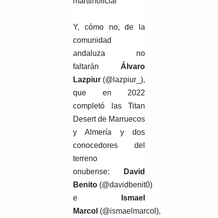
marttinoficial
Y, cómo no, de la
comunidad
andaluza no
faltarán
Álvaro
Lazpiur
(@lazpiur_),
que en 2022
completó las Titan
Desert de Marruecos
y Almería y dos
conocedores del
terreno
onubense:
David
Benito
(@davidbenit0)
e
Ismael
Marcol
(@ismaelmarcol),