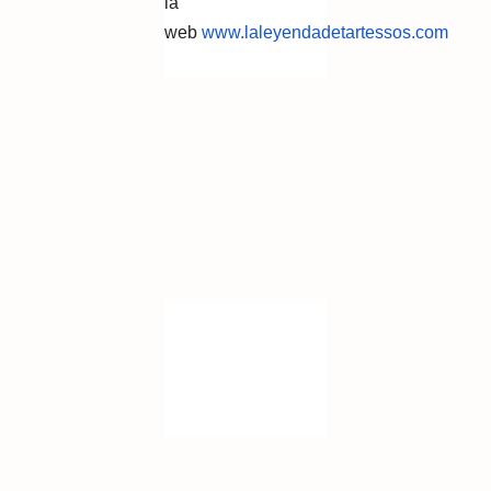
la
web
www.laleyendadetartessos.com