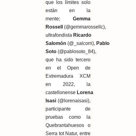
que los límites solo
están en la
mente;
Gemma
Rossell
(@gemmarossellc),
ultrafondista
Ricardo
Salomón
(@_salcorri),
Pablo
Soto
(@pablosoto_84),
que ha sido tercero
en el Open de
Extremadura XCM
en 2022, la
castellonense
Lorena
Isasi
(@lorenaisasi),
participante de
pruebas como la
Quebrantahuesos o
Serra tot Natur, entre