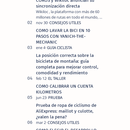
COROS y Wikiloc anuncian su
sincronización directa
Wikiloc , la plataforma con más de 60
millones de rutas en todo el mundo, y
COROS , marca de dispositivos GPS
reconocida mundialmente por su
COMO LAVAR LA BICI EN 10
tecnolo…
PASOS CON YANICH-THE-
MECHANIC
La posición correcta sobre la
bicicleta de montaña: guía
completa para mejorar control,
comodidad y rendimiento
COMO CALIBRAR UN CUENTA
KILOMETROS
Prueba de ropa de ciclismo de
AliExpress: maillot y culotte,
¿valen la pena?