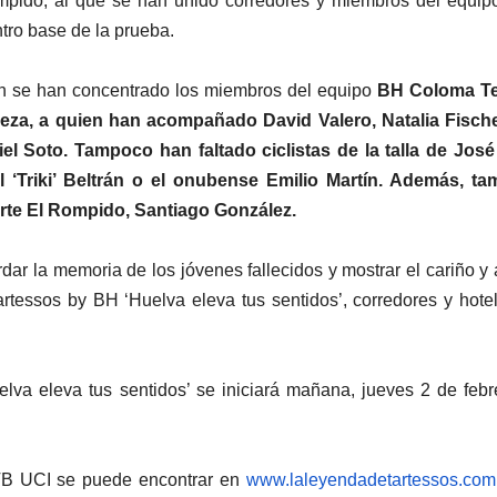
ompido, al que se han unido corredores y miembros del equip
tro base de la prueba.
ión se han concentrado los miembros del equipo
BH Coloma T
beza, a quien han acompañado David Valero, Natalia Fische
riel Soto. Tampoco han faltado ciclistas de la talla de Jos
‘Triki’ Beltrán o el onubense Emilio Martín. Además, ta
uerte El Rompido, Santiago González.
dar la memoria de los jóvenes fallecidos y mostrar el cariño y
rtessos by BH ‘Huelva eleva tus sentidos’, corredores y hote
va eleva tus sentidos’ se iniciará mañana, jueves 2 de febr
MTB UCI se puede encontrar en
www.laleyendadetartessos.com