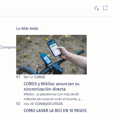
Lo Más leido
COROS y Wikiloc anuncian su
sincronización directa
Wikiloc , la plataforma con más de 60
millones de rutas en todo el mundo, y
COROS , marca de dispositivos GPS
reconocida mundialmente por su
COMO LAVAR LA BICI EN 10 PASOS