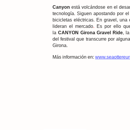
Canyon
está volcándose en el desarr
tecnología. Siguen apostando por el
bicicletas eléctricas. En gravel, un
lideran el mercado
.
Es por ello qu
la
CANYON Girona Gravel Ride
, l
del festival que transcurre por algu
Girona.
Más información en:
www.seaottereu