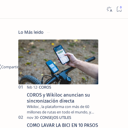
Lo Más leido
COROS y Wikiloc anuncian su
sincronización directa
Wikiloc , la plataforma con más de 60
millones de rutas en todo el mundo, y
COROS , marca de dispositivos GPS
reconocida mundialmente por su
COMO LAVAR LA BICI EN 10 PASOS