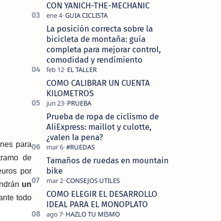
tecnolo…
CON YANICH-THE-MECHANIC
La posición correcta sobre la
bicicleta de montaña: guía
completa para mejorar control,
comodidad y rendimiento
COMO CALIBRAR UN CUENTA
KILOMETROS
Prueba de ropa de ciclismo de
AliExpress: maillot y culotte,
¿valen la pena?
ones para
 tramo de
Tamaños de ruedas en mountain
bike
euros por
tendrán
un
COMO ELEGIR EL DESARROLLO
rante todo
IDEAL PARA EL MONOPLATO