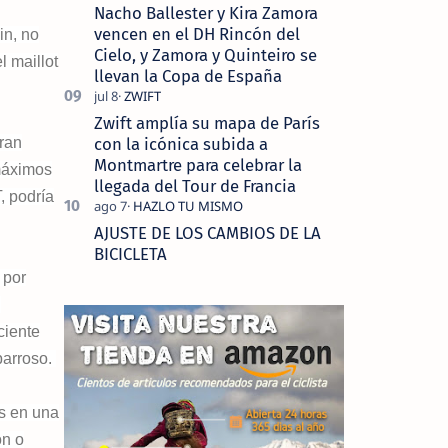
Nacho Ballester y Kira Zamora
vencen en el DH Rincón del
in, no
Cielo, y Zamora y Quinteiro se
l maillot
llevan la Copa de España
Zwift amplía su mapa de París
con la icónica subida a
gran
Montmartre para celebrar la
 máximos
llegada del Tour de Francia
, podría
AJUSTE DE LOS CAMBIOS DE LA
BICICLETA
 por
n
ciente
parroso.
as en una
on o