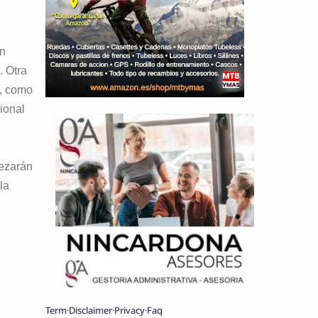
an
. Otra
o, como
ional
pezarán
la
Term
Disclaimer
Privacy
Faq