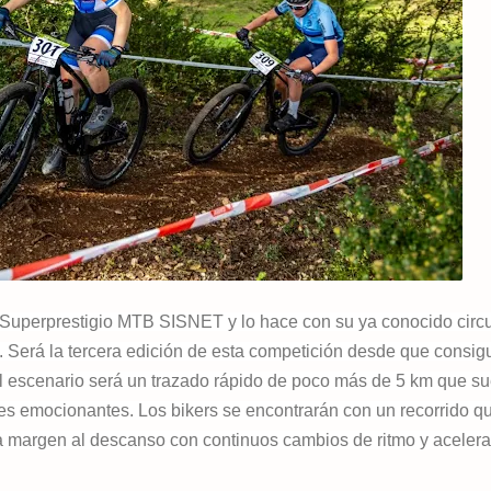
l Superprestigio MTB SISNET y lo hace con su ya conocido circu
 Será la tercera edición de esta competición desde que consigu
El escenario será un trazado rápido de poco más de 5 km que su
es emocionantes. Los bikers se encontrarán con un recorrido qu
a margen al descanso con continuos cambios de ritmo y aceler