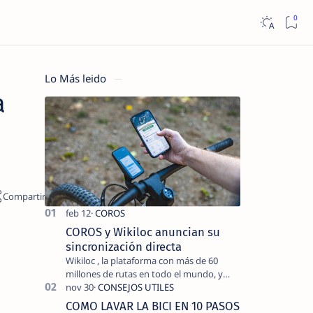
Lo Más leido
a
COROS y Wikiloc anuncian su
sincronización directa
Wikiloc , la plataforma con más de 60
millones de rutas en todo el mundo, y
COROS , marca de dispositivos GPS
reconocida mundialmente por su
COMO LAVAR LA BICI EN 10 PASOS