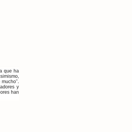
ya que ha
Asimismo,
o mucho".
nadores y
dores han