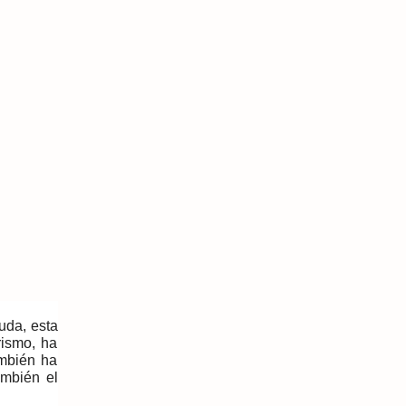
uda, esta
rismo, ha
ambién ha
ambién el