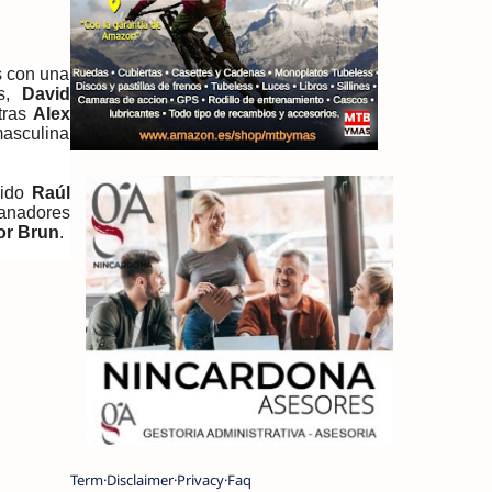
s con una
os,
David
tras
Alex
asculina
sido
Raúl
anadores
or Brun
.
Term
Disclaimer
Privacy
Faq