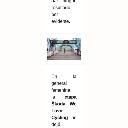
dar ningún
resultado
por
evidente.
En la
general
femenina,
la
etapa
Škoda We
Love
Cycling
no
dejó