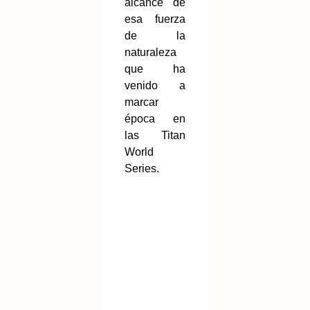
alcance de
esa fuerza
de la
naturaleza
que ha
venido a
marcar
época en
las Titan
World
Series.
L
a
et