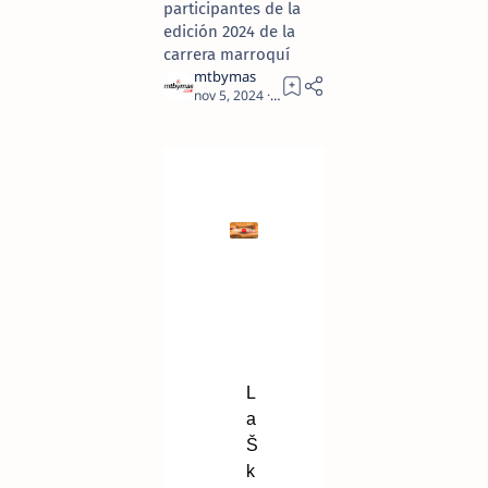
participantes de la
edición 2024 de la
carrera marroquí
1
L
a
Š
k