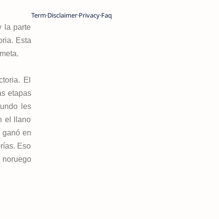
Term
Disclaimer
Privacy
Faq
 la parte
ria. Esta
meta.
toria. El
as etapas
gundo les
 el llano
n ganó en
rías. Eso
l noruego