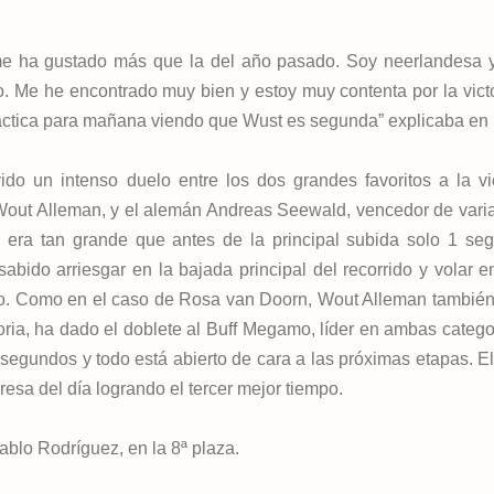
, me ha gustado más que la del año pasado. Soy neerlandesa y
o. Me he encontrado muy bien y estoy muy contenta por la victo
ctica para mañana viendo que Wust es segunda” explicaba en 
do un intenso duelo entre los dos grandes favoritos a la vic
a Wout Alleman, y el alemán Andreas Seewald, vencedor de vari
d era tan grande que antes de la principal subida solo 1 se
bido arriesgar en la bajada principal del recorrido y volar en
ido. Como en el caso de Rosa van Doorn, Wout Alleman tambié
toria, ha dado el doblete al Buff Megamo, líder en ambas catego
segundos y todo está abierto de cara a las próximas etapas. E
resa del día logrando el tercer mejor tiempo.
ablo Rodríguez, en la 8ª plaza.