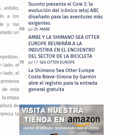
Suunto presenta el Core 2: la
 asfalto,
evolución del icónico reloj ABC
diseñado para las aventuras más
do a los
exigentes
te y las
letado un
AMBE Y LA SHIMANO SEA OTTER
EUROPE REUNIRÁN A LA
INDUSTRIA EN EL ENCUENTRO
DEL SECTOR DE LA BICICLETA
petitivo.
 lado, el
La Shimano Sea Otter Europe
 lado, el
Costa Brava-Girona by Garmin
primeros
abre el registro para la entrada
general gratuita
 de esta
 la etapa
pañera de
mpieza la