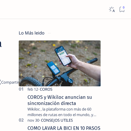
Lo Más leido
a
COROS y Wikiloc anuncian su
sincronización directa
Wikiloc , la plataforma con más de 60
millones de rutas en todo el mundo, y
COROS , marca de dispositivos GPS
reconocida mundialmente por su
COMO LAVAR LA BICI EN 10 PASOS