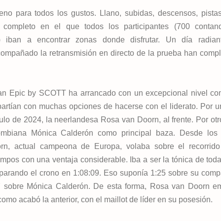
no para todos los gustos. Llano, subidas, descensos, pistas,
 completo en el que todos los participantes (700 contan
) iban a encontrar zonas donde disfrutar. Un día radian
ompañado la retransmisión en directo de la prueba han comp
an Epic by SCOTT ha arrancado con un excepcional nivel com
rtían con muchas opciones de hacerse con el liderato. Por un
ulo de 2024, la neerlandesa Rosa van Doorn, al frente. Por otro
ombiana Mónica Calderón como principal baza. Desde los 
rn, actual campeona de Europa, volaba sobre el recorrido
empos con una ventaja considerable. Iba a ser la tónica de toda
parando el crono en 1:08:09. Eso suponía 1:25 sobre su com
07 sobre Mónica Calderón. De esta forma, Rosa van Doorn e
o acabó la anterior, con el maillot de líder en su posesión.