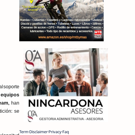
al
soporte
equipos
eam
,
han
ición: se
Term
Disclaimer
Privacy
Faq