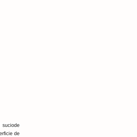
n sucio
de
erficie de