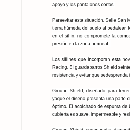
apoyo y los pantalones cortos.
Para
evitar esta situación, Selle San
tierra húmeda del suelo al pedalear, 
en el sillín, no compromete la como
presión en la zona perineal.
Los sillines que incorporan esta no
Racing
. El guardabarros Shield se
int
resistencia y evitar que se
desprenda i
Ground Shield
, diseñado para terren
ya
que el diseño presenta una parte 
óptimo. El acolchado de espuma de b
cubierta es suave, impermeable y resi
Ground Shield se
encuentra disponi