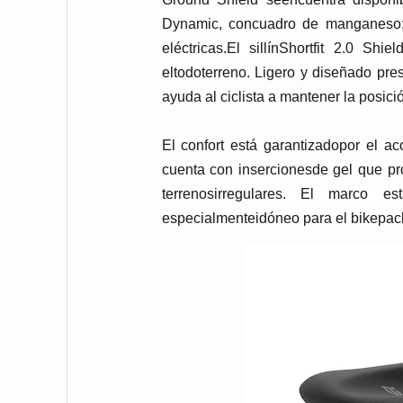
Dynamic, con
cuadro de manganeso; 
eléctricas.
El sillín
Shortfit 2.0 Shiel
el
todoterreno. Ligero y diseñado pre
ayuda al ciclista a mantener la posici
El confort es
tá garantizado
por el ac
cuenta con inserciones
de gel que p
terrenos
irregulares. El marco es
especialmente
idóneo para el bikepac