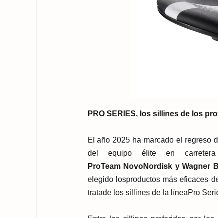
PRO SERIES, los sillines de los pro
El año 2025 ha marcado el regreso de
del equipo élite en carretera
ProTeam
Novo
Nordisk
y
Wagner 
elegido los
productos más eficaces de
trata
de los s
illines de la línea
Pro Seri