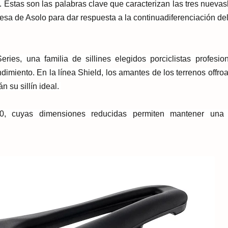
 Estas son l
as palabras clave que caracterizan las tres nuevas
esa de Asolo para dar respuesta a la continua
diferenciación de
eries
, una familia de sillines elegidos por
ciclistas profesio
dimiento. En la línea
Shield
, los amantes de los terrenos off
ro
n su sillín ideal.
0
, cuyas dimensiones re
ducidas permiten mantener una 