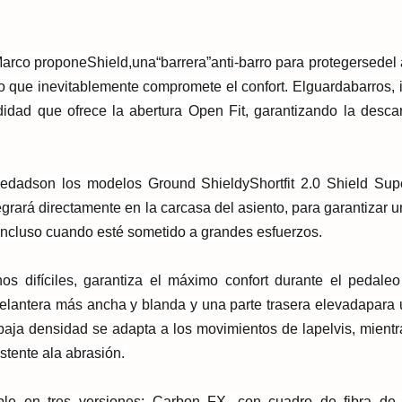
 Marco propone
Shield,
una
“
barrera
”
anti
-
barro para protegerse
del 
lo que inevitablemente compromete el confort. El
guardabarros, 
didad que ofrece la abertura Open Fit,
garantizando la desca
vedad
son los modelos
Ground Shield
y
Shortfit 2.0 Shield Sup
egrará directa
mente en la carcasa del asiento, para garantizar 
ncluso cuando esté sometido a grandes esfuerzos.
os difíciles, garantiza el máximo confort durante el pedaleo
delantera más ancha y blanda y una parte trasera elevada
para 
aja densidad se adapta a los movimientos de la
pelvis, mient
stente a
la abrasión.
ble en tres versiones: Carbon FX, con cuadro de fibra de