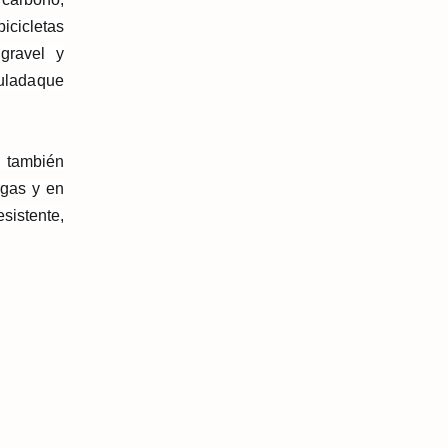
icicletas
gravel y
ulada
que
e también
rgas y en
sistente,