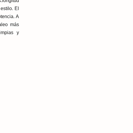
s
:
longitud
estilo. El
tencia. A
daleo más
impias y