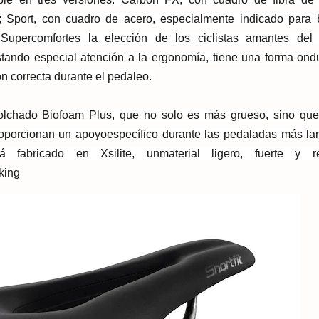
Sport, con cuadro de acero, especialmente indicado para b
d
Supercomfort
es la elección de los ciclistas amantes del 
stando especial atención a la ergonomía, tiene una forma ond
ón correcta durante el pedaleo.
olchado Biofoam Plus, que no solo es más grueso, sino qu
roporcionan un apoyo
específico durante las pedaladas más la
tá fabricado en Xsilite, un
material ligero, fuerte y re
king