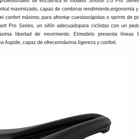
os profesionales se encuentra el modelo
Shortfit 2.0 Pro Serie
central maximizado, capaz de combin
ar rendimiento,
ergonomía y 
el confort máximo, para afrontar cuestas
rápidas o sprints de po
ort Pro Series
, un sillín adecuado
para ciclistas con un pe
xima libertad de movimiento. El
modelo presenta líneas l
ea Aspide, capaz de ofrecer
máxima ligereza y confort.