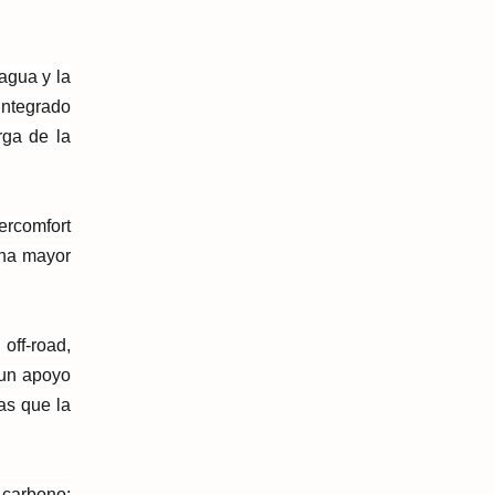
agua y la
integrado
rga de la
ercomfort
una mayor
 off
-
road,
un apoyo
ras que la
 carbono;