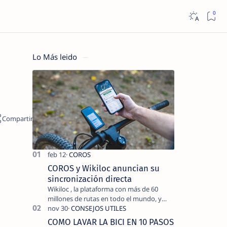
Lo Más leido
COROS y Wikiloc anuncian su
sincronización directa
Wikiloc , la plataforma con más de 60
millones de rutas en todo el mundo, y
COROS , marca de dispositivos GPS
reconocida mundialmente por su
COMO LAVAR LA BICI EN 10 PASOS