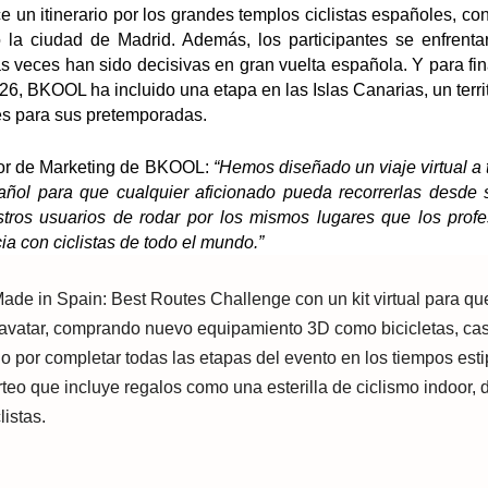
e un itinerario por los grandes templos ciclistas españoles, co
 la ciudad de Madrid. Además, los participantes se enfrenta
s veces han sido decisivas en gran vuelta española. Y para fina
026, BKOOL ha incluido una etapa en las Islas Canarias, un terr
les para sus pretemporadas.
tor de Marketing de BKOOL:
“Hemos diseñado un viaje virtual a 
añol para que cualquier aficionado pueda recorrerlas desde 
ros usuarios de rodar por los mismos lugares que los profe
ia con ciclistas de todo el mundo.”
de in Spain: Best Routes Challenge con un kit virtual para qu
 avatar, comprando nuevo equipamiento 3D como bicicletas, ca
lo por completar todas las etapas del evento en los tiempos est
rteo que incluye regalos como una esterilla de ciclismo indoor, 
istas.