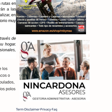
n rutas en
rán a las
lizar, en
itorio muy
través de
su hogar.
sionales,
e los
scos o
ipulados,
dos polos
Term
Disclaimer
Privacy
Faq