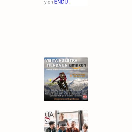
y en
ENDU
.