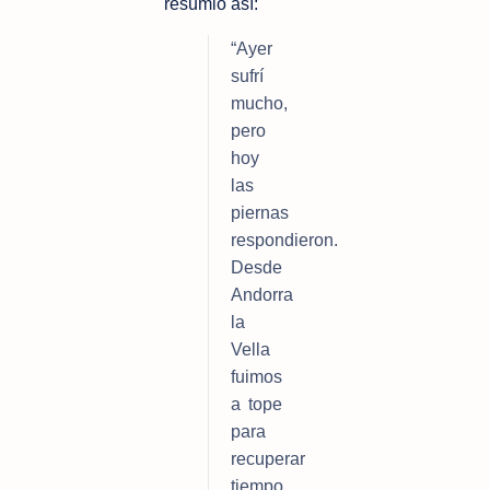
resumió así:
“Ayer 
sufrí 
mucho, 
pero 
hoy 
las 
piernas 
respondieron. 
Desde 
Andorra 
la 
Vella 
fuimos 
a tope 
para 
recuperar 
tiempo 