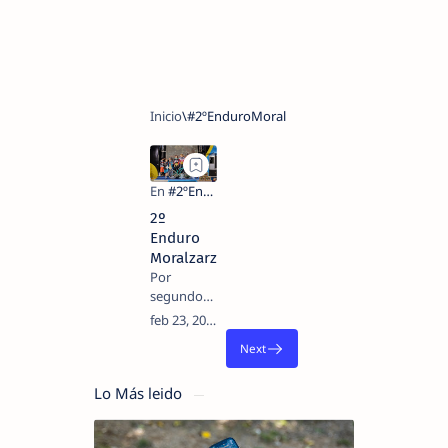
2º
Enduro
Moralzarzal
Por
segundo
año
consecutivo
en la
localidad
Madrileña
Lo Más leido
de
Moralzarzal