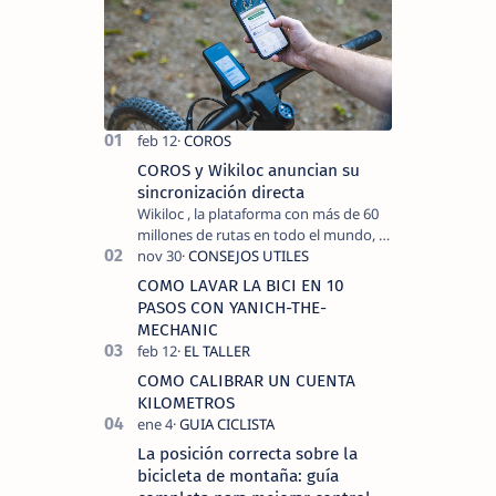
se ha
celebrado
el
#2ºEnduroMoral,
diseñado
por iago
Garay,
corredor
de
COROS y Wikiloc anuncian su
mount…
sincronización directa
Wikiloc , la plataforma con más de 60
millones de rutas en todo el mundo, y
COROS , marca de dispositivos GPS
reconocida mundialmente por su
COMO LAVAR LA BICI EN 10
tecnolo…
PASOS CON YANICH-THE-
MECHANIC
COMO CALIBRAR UN CUENTA
KILOMETROS
La posición correcta sobre la
bicicleta de montaña: guía