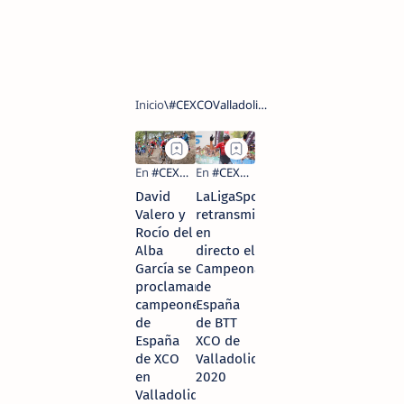
David
LaLigaSportsTV
Valero y
retransmitirá
Rocío del
en
Alba
directo el
García se
Campeonato
proclaman
de
campeones
España
de
de BTT
España
XCO de
de XCO
Valladolid
en
2020
Valladolid