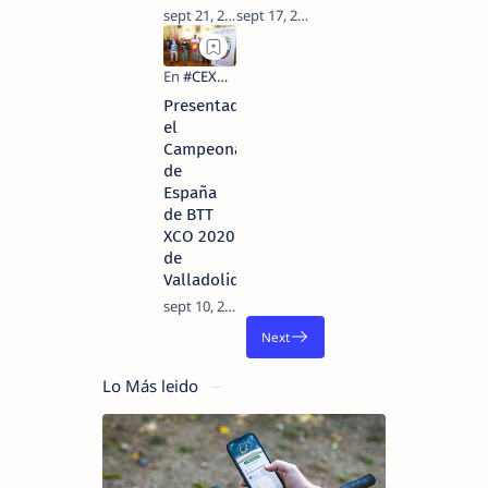
Presentado
el
Campeonato
de
España
de BTT
XCO 2020
de
Valladolid
Lo Más leido