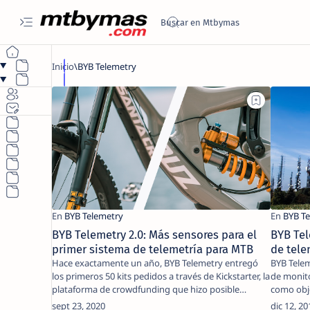
BYB Telemetry 2.0: Más sensores para el
BYB Tel
primer sistema de telemetría para MTB
de tele
Hace exactamente un año, BYB Telemetry entregó
BYB Telemetry lanzará hoy en Kick
los primeros 50 kits pedidos a través de Kickstarter, la
de monit
plataforma de crowdfunding que hizo posible…
como obje