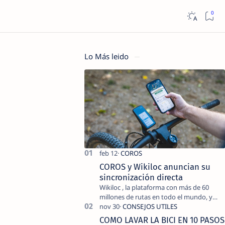
Lo Más leido
COROS y Wikiloc anuncian su
sincronización directa
Wikiloc , la plataforma con más de 60
millones de rutas en todo el mundo, y
COROS , marca de dispositivos GPS
reconocida mundialmente por su
COMO LAVAR LA BICI EN 10 PASOS