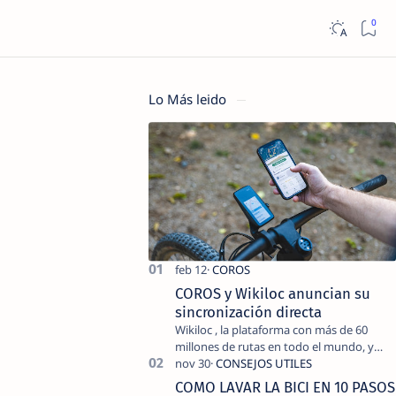
Lo Más leido
COROS y Wikiloc anuncian su
sincronización directa
Wikiloc , la plataforma con más de 60
millones de rutas en todo el mundo, y
COROS , marca de dispositivos GPS
reconocida mundialmente por su
COMO LAVAR LA BICI EN 10 PASOS