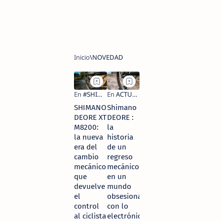
SHIMANO
Shimano
DEORE XT
DEORE :
M8200:
la
la nueva
historia
era del
de un
cambio
regreso
mecánico
mecánico
que
en un
devuelve
mundo
el
obsesionado
control
con lo
al ciclista
electrónico