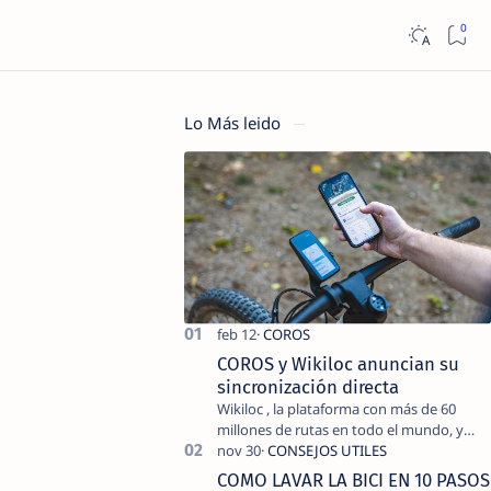
Lo Más leido
COROS y Wikiloc anuncian su
sincronización directa
Wikiloc , la plataforma con más de 60
millones de rutas en todo el mundo, y
COROS , marca de dispositivos GPS
reconocida mundialmente por su
COMO LAVAR LA BICI EN 10 PASOS