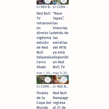
Red Bull
“Race
TV
Tapes”,
retransmitirá
las
en
historias
directo la
detrás de
vigésima
las
edición
estrellas
de Red
del MTB
Bull
ya está
Valparaíso
disponible
Cerro
en Red
Abajo
Bull TV.
Finales
Red Bull
de la
Rampage
Copa del
regresa
Mundo
el 21 de