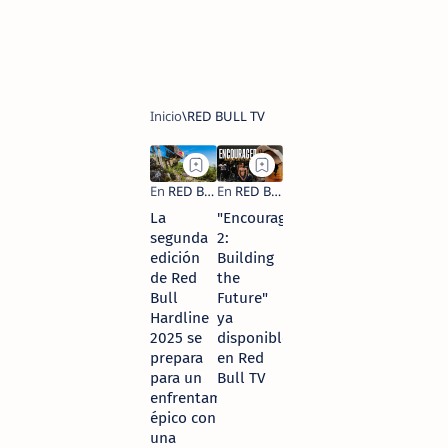
La
"Encouraged
segunda
2:
edición
Building
de Red
the
Bull
Future"
Hardline
ya
2025 se
disponible
prepara
en Red
para un
Bull TV
enfrentamiento
épico con
una