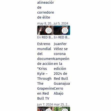
alineación
de
corredores
de élite
Estreno
JuanFer
mundial
Vélez se
del
corona
documental
campeón
de acción
en la
"Kriss
edición
Kyle –
2024 de
Through
Red Bull
The
Guanajuato
Grapevines"
Cerro
en Red
Abajo
Bull TV