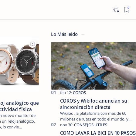
Lo Más leido
COROS y Wikiloc anuncian su
loj analógico que
sincronización directa
tividad física
Wikiloc , la plataforma con más de 60
n nuevo monitor de
millones de rutas en todo el mundo, y
n un reloj analógico.
COROS , marca de dispositivos GPS
, lo convie…
reconocida mundialmente por su
COMO LAVAR LA BICI EN 10 PASOS