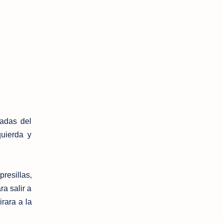
adas del
quierda y
resillas,
a salir a
rara a la