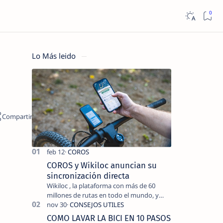
Lo Más leido
COROS y Wikiloc anuncian su
sincronización directa
Wikiloc , la plataforma con más de 60
millones de rutas en todo el mundo, y
COROS , marca de dispositivos GPS
reconocida mundialmente por su
COMO LAVAR LA BICI EN 10 PASOS