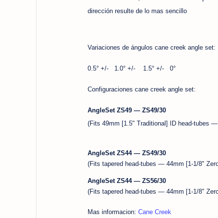
dirección resulte de lo mas sencillo
Variaciones de ángulos cane creek angle set:
0.5° +/- 1.0° +/- 1.5° +/- 0°
Configuraciones cane creek angle set:
AngleSet ZS49 — ZS49/30
(Fits 49mm [1.5" Traditional] ID head-tubes — 
AngleSet ZS44 — ZS49/30
(Fits tapered head-tubes — 44mm [1-1/8" Zero S
AngleSet ZS44 — ZS56/30
(Fits tapered head-tubes — 44mm [1-1/8" Zero 
Mas informacion:
Cane Creek