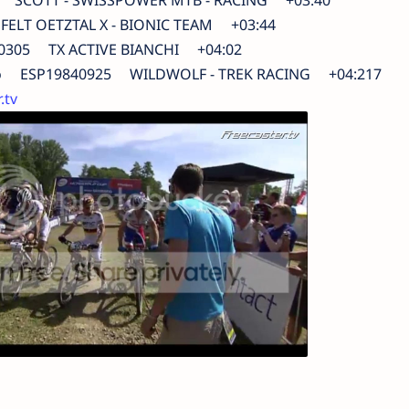
LT OETZTAL X - BIONIC TEAM +03:44
305 TX ACTIVE BIANCHI +04:02
o ESP19840925 WILDWOLF - TREK RACING +04:217
.tv