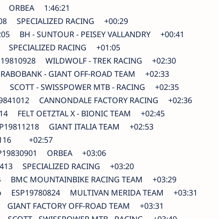
6 ORBEA 1:46:21
08 SPECIALIZED RACING +00:29
5 BH - SUNTOUR - PEISEY VALLANDRY +00:41
 SPECIALIZED RACING +01:05
19810928 WILDWOLF - TREK RACING +02:30
RABOBANK - GIANT OFF-ROAD TEAM +02:33
 SCOTT - SWISSPOWER MTB - RACING +02:35
19841012 CANNONDALE FACTORY RACING +02:36
4 FELT OETZTAL X - BIONIC TEAM +02:45
P19811218 GIANT ITALIA TEAM +02:53
0116 +02:57
SP19830901 ORBEA +03:06
413 SPECIALIZED RACING +03:20
4 BMC MOUNTAINBIKE RACING TEAM +03:29
io ESP19780824 MULTIVAN MERIDA TEAM +03:31
 GIANT FACTORY OFF-ROAD TEAM +03:31
 SCOTT - SWISSPOWER MTB - RACING +03:40