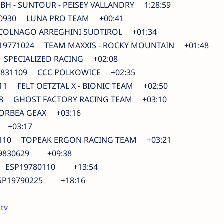
H - SUNTOUR - PEISEY VALLANDRY 1:28:59
0930 LUNA PRO TEAM +00:41
OLNAGO ARREGHINI SUDTIROL +01:34
9771024 TEAM MAXXIS - ROCKY MOUNTAIN +01:48
PECIALIZED RACING +02:08
831109 CCC POLKOWICE +02:35
1 FELT OETZTAL X - BIONIC TEAM +02:50
8 GHOST FACTORY RACING TEAM +03:10
ORBEA GEAX +03:16
 +03:17
1110 TOPEAK ERGON RACING TEAM +03:21
19830629 +09:38
a ESP19780110 +13:54
SP19790225 +18:16
.tv