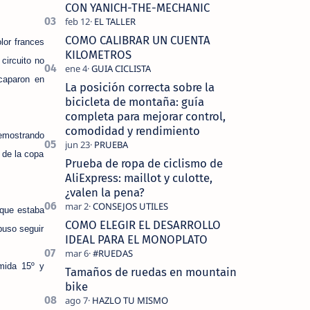
tecnolo…
CON YANICH-THE-MECHANIC
COMO CALIBRAR UN CUENTA
lor frances
KILOMETROS
circuito no
caparon en
La posición correcta sobre la
bicicleta de montaña: guía
completa para mejorar control,
comodidad y rendimiento
demostrando
 de la copa
Prueba de ropa de ciclismo de
AliExpress: maillot y culotte,
¿valen la pena?
 que estaba
COMO ELEGIR EL DESARROLLO
puso seguir
IDEAL PARA EL MONOPLATO
rmida 15º y
Tamaños de ruedas en mountain
bike