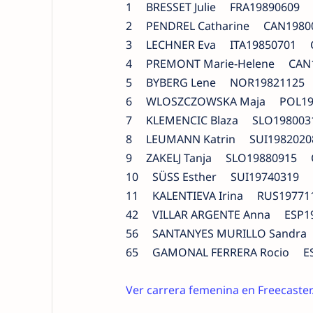
1 BRESSET Julie FRA19890609 B
2 PENDREL Catharine CAN1980
3 LECHNER Eva ITA19850701 C
4 PREMONT Marie-Helene CAN1
5 BYBERG Lene NOR19821125 S
6 WLOSZCZOWSKA Maja POL19
7 KLEMENCIC Blaza SLO1980031
8 LEUMANN Katrin SUI1982020
9 ZAKELJ Tanja SLO19880915 
10 SÜSS Esther SUI19740319
11 KALENTIEVA Irina RUS1977
42 VILLAR ARGENTE Anna ESP
56 SANTANYES MURILLO Sandr
65 GAMONAL FERRERA Rocio E
Ver carrera femenina en Freecaster