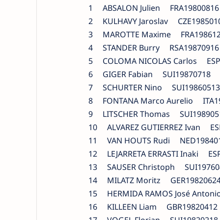
1 ABSALON Julien FRA1980081
2 KULHAVY Jaroslav CZE198501
3 MAROTTE Maxime FRA1986120
4 STANDER Burry RSA19870916
5 COLOMA NICOLAS Carlos ESP
6 GIGER Fabian SUI19870718 
7 SCHURTER Nino SUI19860513
8 FONTANA Marco Aurelio ITA
9 LITSCHER Thomas SUI1989051
10 ALVAREZ GUTIERREZ Ivan ES
11 VAN HOUTS Rudi NED1984
12 LEJARRETA ERRASTI Inaki E
13 SAUSER Christoph SUI19760
14 MILATZ Moritz GER1982062
15 HERMIDA RAMOS José Anton
16 KILLEEN Liam GBR19820412
17 VOGEL Florian SUI19820218