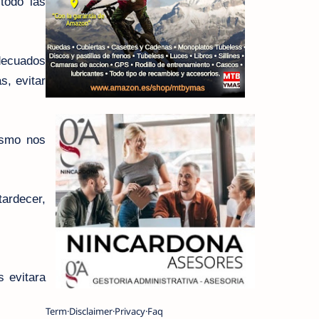
todo las
decuados
s, evitar
ismo nos
tardecer,
s evitara
Term
Disclaimer
Privacy
Faq