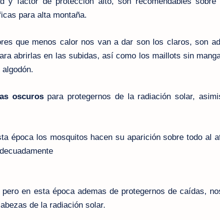
d y factor de protección alto, son recomendables sobre 
ficas para alta montaña.
res que menos calor nos van a dar son los claros, son a
ara abrirlas en las subidas, así como los maillots sin manga
 algodón.
mas oscuros
para protegernos de la radiación solar, asim
ta época los mosquitos hacen su aparición sobre todo al a
 adecuadamente
e pero en esta
época
ademas de protegernos de
caídas
, no
cabezas de la
radiación
solar.