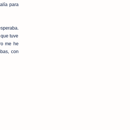
alía para
esperaba.
 que tuve
ero me he
mbas, con