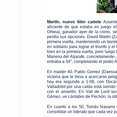
Martín, nuevo líder cadete
Ausente
aliciente de que estaba en juego el 
Orbea), ganador ayer de la crono, se
perdía sus opciones. David Martin (Z
primera vuelta, manteniendo un bonito
en solitario para lograr el triunfo y 
bien en la primera vuelta, pero luego 
Mairena del Aljarafe, concretamente-
entraba a 34”, completando el podio Ai
En master 40, Pablo Gomez (Daessa S
victoria que le lleva a acercarse pel
hoy era segundo a 1-08, con Oscar
Valladolid por una caída está siendo
con el amarillo. En Vall de Lord t
Gómez, un cántabro de Pechón, la últi
En cuanto a los 50, Tomás Navarro (
consolidar un liderato que cada vez p