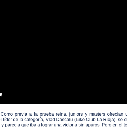
o
Como previa a la prueba reina, juniors y masters ofrecían 
l líder de la categoría, Vlad Dascalu (Bike Club La Rioja), se 
y parecía que iba a lograr una victoria sin apuros. Pero en el te