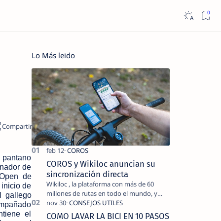
Lo Más leido
l pantano
COROS y Wikiloc anuncian su
anador de
sincronización directa
l Open de
Wikiloc , la plataforma con más de 60
 inicio de
millones de rutas en todo el mundo, y
 gallego
COROS , marca de dispositivos GPS
compañado
reconocida mundialmente por su
tiene el
COMO LAVAR LA BICI EN 10 PASOS