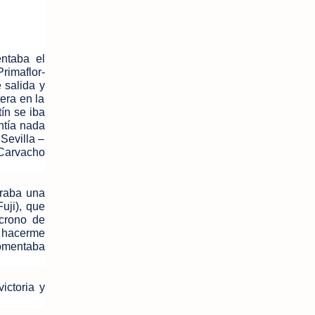
entaba el
rimaflor-
 salida y
era en la
ín se iba
entía nada
 Sevilla –
 Carvacho
graba una
uji), que
crono de
r hacerme
comentaba
ictoria y