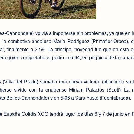
es-Cannondale) volvía a imponerse sin problemas, ya que en l
 la combativa andaluza María Rodriguez (Primaflor-Orbea), 
’, finalmente a 2-59. La principal novedad fue que en esta o
ra quien completaba el podio, a 6-44, en perjuicio de la canar
Villa del Prado) sumaba una nueva victoria, ratificando su l
erse vivido con la onubense Miriam Palacios (Scott). La 
más Belles-Cannondale) y en 5-06 a Sara Yusto (Fuenlabrada).
de España Cofidis XCO tendrá lugar los días 6 y 7 de junio en 