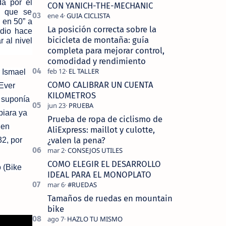
tecnolo…
a por el
CON YANICH-THE-MECHANIC
R que se
 en 50” a
La posición correcta sobre la
adio hace
bicicleta de montaña: guía
 al nivel
completa para mejorar control,
comodidad y rendimiento
r Ismael
COMO CALIBRAR UN CUENTA
 Ever
KILOMETROS
a suponía
biara ya
Prueba de ropa de ciclismo de
 en
AliExpress: maillot y culotte,
¿valen la pena?
32, por
COMO ELEGIR EL DESARROLLO
 (Bike
IDEAL PARA EL MONOPLATO
Tamaños de ruedas en mountain
bike