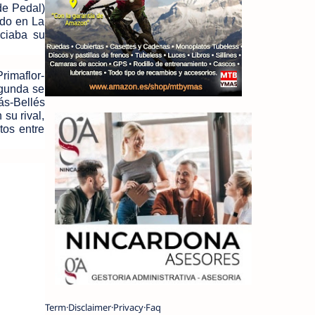
de Pedal)
ado en La
nciaba su
rimaflor-
egunda se
s-Bellés
su rival,
tos entre
Term
Disclaimer
Privacy
Faq