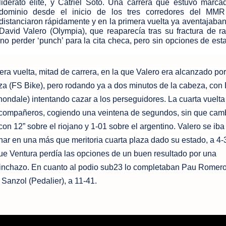
liderato élite, y Catriel Soto.
Una carrera que estuvo marcad
dominio desde el inicio de los tres corredores del MM
distanciaron rápidamente y en la primera vuelta ya aventajaban
David Valero (Olympia), que reaparecía tras su fractura de r
o perder ‘punch’ para la cita checa, pero sin opciones de estar
era vuelta, mitad de carrera, en la que Valero era alcanzado po
za (FS Bike), pero rodando ya a dos minutos de la cabeza, con
ndale) intentando cazar a los perseguidores.
La cuarta vuelt
compañeros, cogiendo una veintena de segundos, sin que cam
on 12” sobre el riojano y 1-01 sobre el argentino. Valero se iba
minar en una más que meritoria cuarta plaza dado su estado, a 4-
ue Ventura perdía las opciones de un buen resultado por una
pinchazo. En cuanto al podio sub23 lo completaban Pau Romero
 Sanzol (Pedalier), a 11-41.