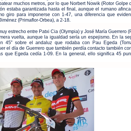
 patear muchos metros, por lo que Norbert Nowik (Rotor Golpe 
ón estaba garantizada hasta el final, aunque el rumano afinc
o giro para imponerse con 1-47, una diferencia que evide
Jiménez (Primaflor-Orbea), a 2-18.
uy estrecho entre Patxi Cia (Olympia) y José María Guerrero (P
imera vuelta, aunque la igualdad sería un espejismo. En la s
con 45” sobre el andaluz que rodaba con Pau Egeda (Tomá
er el día de Guerrero que también perdía contacto también con 
ras que Egeda cedía 1-09. En la general, ello significa 45 pun