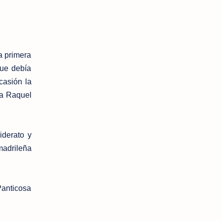
a primera
que debía
casión la
ia Raquel
iderato y
madrileña
Panticosa