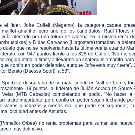
 el líder, Jofre Cullell (Megamo), la categoría cadete pres
maillot amarillo, pero uno de los candidatos, Raúl Flores (P
 veía afectado por una rotura de cadena en la misma recta de
ambrusbikes) y Didac Carvacho (Llagostera) tomaban la delant
 duelo que no se resolvería hasta la última vuelta cuando Mart
el liderato, con 947 puntos frente a los 828 de Cullell. “No me s
he cogido ritmo, a tirar y a llevarme un chalequito amarillo para
, que confío en poder defender, aunque Jofre está muy fuerte”.
tor Benito (Daessa Sport), a 53”.
port) se desquitaba de su mala suerte en Vall de Lord y lo
igrosamente -19 puntos- al liderato de Julián Adrada (X-Sauce F
 Velar (MTB Cabezón) completando el podio. “No hacer la 
 un lastre importante, pero confío en poder seguir luchando po
uve varios pinchazos y menos mal que pude ser segundo”, 
ma localidad antes de Asturias.
Primaflor Orbea) no tenía problemas para sumar una nueva v
arece más definitivo.