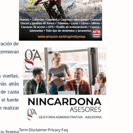
ración de
xprimieran
 vueltas,
más atrás
 de casta
el fuerte
 realizar
Term
Disclaimer
Privacy
Faq
muy buena