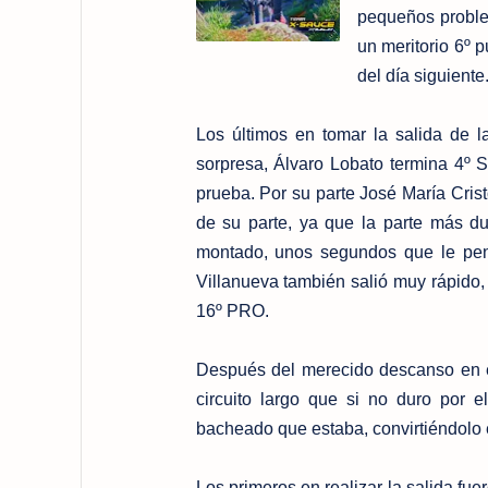
pequeños proble
un meritorio 6º 
del día siguiente
Los últimos en tomar la salida de 
sorpresa, Álvaro Lobato termina 4º 
prueba. Por su parte José María Crist
de su parte, ya que la parte más d
montado, unos segundos que le pen
Villanueva también salió muy rápido,
16º PRO.
Después del merecido descanso en e
circuito largo que si no duro por e
bacheado que estaba, convirtiéndolo e
Los primeros en realizar la salida fue