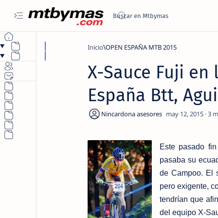
Inicio
OPEN ESPAÑA MTB 2015
X-Sauce Fuji en
España Btt, Agu
3
Este pasado fi
pasaba su ecuado
de Campoo.
El 
pero exigente, c
tendrían que af
del equipo X-Sau