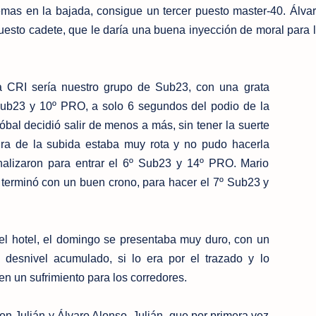
mas en la bajada, consigue un tercer puesto master-40. Álva
puesto cadete, que le daría una buena inyección de moral para 
.
la CRI sería nuestro grupo de Sub23, con una grata
Sub23 y 10º PRO, a solo 6 segundos del podio de la
óbal decidió salir de menos a más, sin tener la suerte
ura de la subida estaba muy rota y no pudo hacerla
alizaron para entrar el 6º Sub23 y 14º PRO. Mario
 terminó con un buen crono, para hacer el 7º Sub23 y
l hotel, el domingo se presentaba muy duro, con un
l desnivel acumulado, si lo era por el trazado y lo
n un sufrimiento para los corredores.
ron Julián y Álvaro Alonso. Julián, que por primera vez