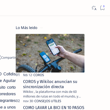
Lo Más leido
 Cofidis
e Aguilar
COROS y Wikiloc anuncian su
sincronización directa
ito corto
Wikiloc , la plataforma con más de 60
orredores
millones de rutas en todo el mundo, y
tegrantes
COROS , marca de dispositivos GPS
reconocida mundialmente por su
COMO LAVAR LA BICI EN 10 PASOS
se a unos