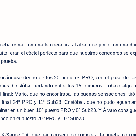
eba reina, con una temperatura al alza, que junto con una du
cuito, eran el cóctel perfecto para que nuestros corredores se e
 prueba.
ocándose dentro de los 20 primeros PRO, con el paso de las
nes. Cristóbal, rodando entre los 15 primeros; Lobato algo 
l final; Mario, que no encontraba las buenas sensaciones, tiró
 final 24º PRO y 11º Sub23. Cristóbal, que no pudo aguantar 
rminar en un buen 18º puesto PRO y 8º Sub23. Y Álvaro consigue
ando en el puesto 20º PRO y 10º Sub23.
o X-Sauce Fuji, que han conseguido completar la prueba con 