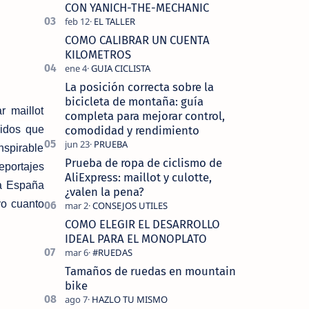
tecnolo…
CON YANICH-THE-MECHANIC
COMO CALIBRAR UN CUENTA
KILOMETROS
La posición correcta sobre la
bicicleta de montaña: guía
r maillot
completa para mejorar control,
comodidad y rendimiento
jidos que
nspirable
Prueba de ropa de ciclismo de
eportajes
AliExpress: maillot y culotte,
da España
¿valen la pena?
yo cuanto
COMO ELEGIR EL DESARROLLO
IDEAL PARA EL MONOPLATO
Tamaños de ruedas en mountain
bike