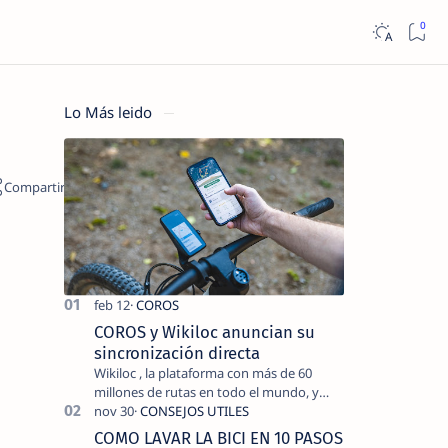
Lo Más leido
COROS y Wikiloc anuncian su
sincronización directa
Wikiloc , la plataforma con más de 60
millones de rutas en todo el mundo, y
COROS , marca de dispositivos GPS
reconocida mundialmente por su
COMO LAVAR LA BICI EN 10 PASOS