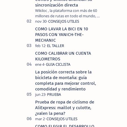
sincronización directa
Wikiloc , la plataforma con más de 60
millones de rutas en todo el mundo, y
COROS , marca de dispositivos GPS
reconocida mundialmente por su
COMO LAVAR LA BICI EN 10
tecnolo…
PASOS CON YANICH-THE-
MECHANIC
COMO CALIBRAR UN CUENTA
KILOMETROS
La posición correcta sobre la
bicicleta de montaña: guía
completa para mejorar control,
comodidad y rendimiento
Prueba de ropa de ciclismo de
AliExpress: maillot y culotte,
¿valen la pena?
COMO ELEGIR EL DESARROLLO